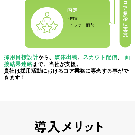
採用目標設計
媒体出稿
スカウト配信
面
から、
、
、
接結果連絡
まで、当社が支援。
貴社は採用活動におけるコア業務に専念する事がで
きます！
導入
メ
リ
ット